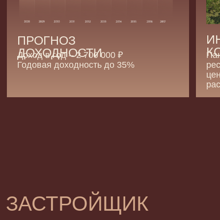
ЗАСТРОЙЩИК
ГК ТОЧНО — девелопер федерального уровня,
входит в топ-3 крупнейших застройщиков РФ
по объемам строительства, включен в список
системообразующих предприятий России. Является
лидером по комплексному развитию территорий
в Южном федеральном округе и крупнейшим
девелопером по масштабу строительства
на Черноморском побережье.