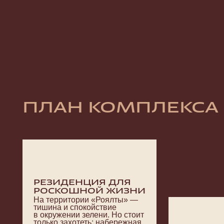
РЕЗИДЕНЦИЯ ДЛЯ
РОСКОШНОЙ ЖИЗНИ
На территории «Роялты» —
тишина и спокойствие
в окружении зелени. Но стоит
только захотеть: набережная
Ялты — в пяти минутах,
а чтобы выехать в мини-
путешествие по Большой
Ялте нужно всего лишь пару
минут — и вы на шоссе.
ЗАКРЫТЫЙ Д
Территория вокр
домов закрыта
от автомобилей
и доступна толь
жителям.
ПОДЗЕМНЫЙ
ПАРКИНГ