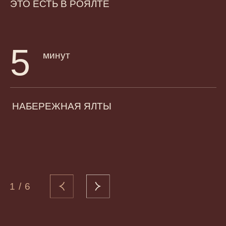
2 900 000
руб/год медианный доход
от 7 лет
срок окупаемости
до 35%
годовая доходность
(аренда + капитализация)
Расчет сделан
Узнайте план по вашей
на примере квартиры
доходности
в ЖК «Роялта»
у персонального
площадью 44 м²
менеджера