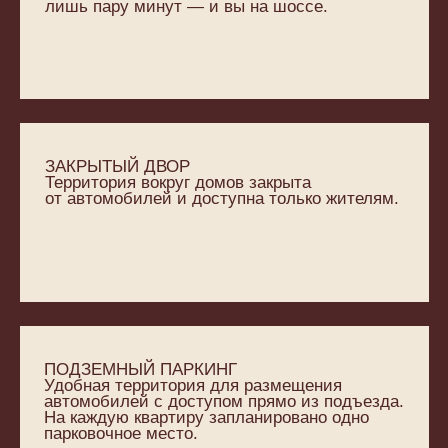
ПОДЗЕМНЫЙ ПАРКИНГ
Удобная территория для размещения
автомобилей с доступом прямо из подъезда.
На каждую квартиру запланировано одно
парковочное место.
РЕСТОРАН
ПАНОРАМНЫЙ
И ТОРГОВАЯ
ИНФИНИТИ-
ГАЛЕРЕЯ
Стильные общественные пространства
БАССЕЙН
с ресторанами и барами премиум-класса.
Спуститься в любимый ресторан или
заказать блюда от шеф-повара домой —
Оазис проекта — бассейн
делайте выбор сами.
с прозрачной внешней стеной, где
кристальная вода сливается
с горизонтом, создавая иллюзию
бесконечности. Здесь можно парить
над водой и окружающими