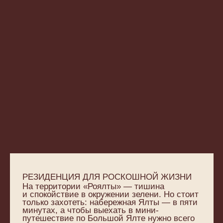
РЕЗИДЕНЦИЯ ДЛЯ РОСКОШНОЙ ЖИЗНИ
На территории «Роялты» — тишина
и спокойствие в окружении зелени. Но стоит
только захотеть: набережная Ялты — в пяти
минутах, а чтобы выехать в мини-
путешествие по Большой Ялте нужно всего
лишь пару минут — и вы на шоссе.
ЗАКРЫТЫЙ ДВОР
Территория вокруг домов закрыта
от автомобилей и доступна только жителям.