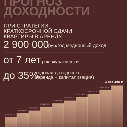
44,2 м²
ВЫБРАТЬ КВАРТИРУ
ЗАСТРОЙЩИК
ГК ТОЧНО — девелопер федерального уровня,
входит в топ-3 крупнейших застройщиков РФ
по объемам строительства, включен в список
системообразующих предприятий России. Является
лидером по комплексному развитию территорий